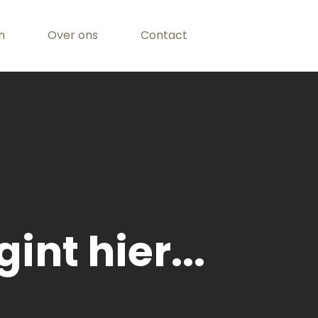
n
Over ons
Contact
int hier...