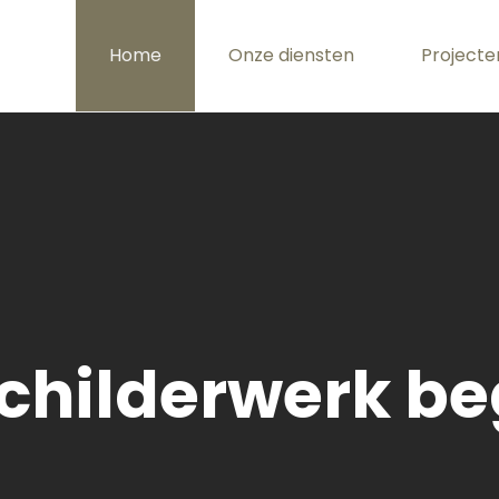
Home
Onze diensten
Projecte
childerwerk beg